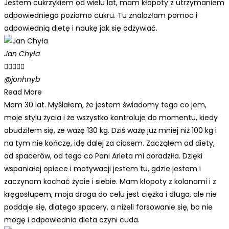
Jestem cukrzykiem od wielu lat, mam kłopoty z utrzymaniem
odpowiedniego poziomo cukru. Tu znalazłam pomoc i
odpowiednią dietę i naukę jak się odżywiać.
Jan Chyła





@jonhnyb
Read More
Mam 30 lat. Myślałem, że jestem świadomy tego co jem,
moje stylu życia i że wszystko kontroluje do momentu, kiedy
obudziłem się, że ważę 130 kg. Dziś ważę już mniej niż 100 kg i
na tym nie kończę, idę dalej za ciosem. Zacząłem od diety,
od spacerów, od tego co Pani Arleta mi doradziła. Dzięki
wspaniałej opiece i motywacji jestem tu, gdzie jestem i
zaczynam kochać życie i siebie. Mam kłopoty z kolanami i z
kręgosłupem, moja droga do celu jest ciężka i długa, ale nie
poddaje się, dlatego spacery, a niżeli forsowanie się, bo nie
mogę i odpowiednia dieta czyni cuda.