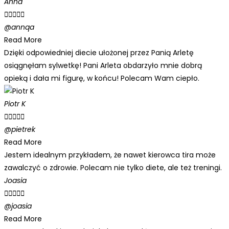
Anna





@annqa
Read More
Dzięki odpowiedniej diecie ułożonej przez Panią Arletę
osiągnęłam sylwetkę! Pani Arleta obdarzyło mnie dobrą
opieką i dała mi figurę, w końcu! Polecam Wam ciepło.
Piotr K





@pietrek
Read More
Jestem idealnym przykładem, że nawet kierowca tira może
zawalczyć o zdrowie. Polecam nie tylko diete, ale też treningi.
Joasia





@joasia
Read More