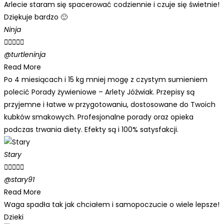
Arlecie staram się spacerować codziennie i czuje się świetnie!
Dziękuje bardzo 🙂
Ninja





@turtleninja
Read More
Po 4 miesiącach i 15 kg mniej mogę z czystym sumieniem
polecić Porady żywieniowe – Arlety Jóźwiak. Przepisy są
przyjemne i łatwe w przygotowaniu, dostosowane do Twoich
kubków smakowych. Profesjonalne porady oraz opieka
podczas trwania diety. Efekty są i 100% satysfakcji.
Stary





@stary91
Read More
Waga spadła tak jak chciałem i samopoczucie o wiele lepsze!
Dzieki