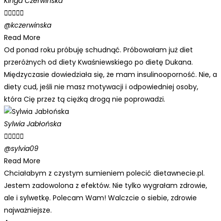
Kinga Czerwinska





@kczerwinska
Read More
Od ponad roku próbuję schudnąć. Próbowałam już diet
przeróżnych od diety Kwaśniewskiego po dietę Dukana.
Międzyczasie dowiedziała się, że mam insulinooporność. Nie, a
diety cud, jeśli nie masz motywacji i odpowiedniej osoby,
która Cię przez tą ciężką drogą nie poprowadzi.
Sylwia Jabłońska





@sylvia09
Read More
Chciałabym z czystym sumieniem polecić dietawnecie.pl.
Jestem zadowolona z efektów. Nie tylko wygrałam zdrowie,
ale i sylwetkę. Polecam Wam! Walczcie o siebie, zdrowie
najważniejsze.