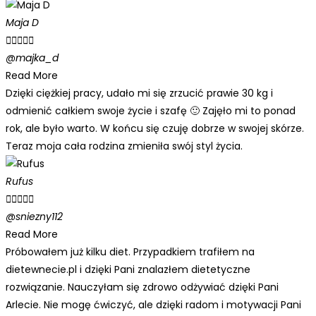
Maja D





@majka_d
Read More
Dzięki ciężkiej pracy, udało mi się zrzucić prawie 30 kg i
odmienić całkiem swoje życie i szafę 🙂 Zajęło mi to ponad
rok, ale było warto. W końcu się czuję dobrze w swojej skórze.
Teraz moja cała rodzina zmieniła swój styl życia.
Rufus





@sniezny112
Read More
Próbowałem już kilku diet. Przypadkiem trafiłem na
dietewnecie.pl i dzięki Pani znalazłem dietetyczne
rozwiązanie. Nauczyłam się zdrowo odżywiać dzięki Pani
Arlecie. Nie mogę ćwiczyć, ale dzięki radom i motywacji Pani